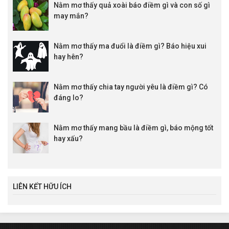
Nằm mơ thấy quả xoài báo điềm gì và con số gì
may mắn?
Nằm mơ thấy ma đuổi là điềm gì? Báo hiệu xui
hay hên?
Nằm mơ thấy chia tay người yêu là điềm gì? Có
đáng lo?
Nằm mơ thấy mang bầu là điềm gì, báo mộng tốt
hay xấu?
LIÊN KẾT HỮU ÍCH