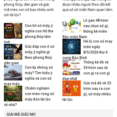
phong thủy, dân gian và giải
được nhiều người theo dõi kết
mã mèo con số bao nhiêu sinh
quả xổ số miền Nam quan tâm.
sôi tài lộc?
Lô gan 48 hôm
Con hổ số mấy, ý
sau chọn số gì,
nghĩa con Hổ the
thống kê miền
phong thủy tâm
Bắc miền Nam
Hé lộ con số may
linh
Giải đáp con ó số
mắn ngày
mấy, ý nghĩa gì
8/5/2026 thứ 6
theo phong thủy
cung Bảo Bình
Thống kê đề về
dân gian
Con kỳ nhông số
54 hôm sau về
mấy? Tìm hiểu ý
con gì ra con gì
nghĩa và con số
đẹp nhất
Giải mã đề về 53
may mắn
Chiêm nghiệm
hôm sau ra con
con mèo rừng số
gì, số mấy nhiều
mấy đón tài lộc
tài lộc
về nhà?
GIẢI MÃ GIẤC MƠ