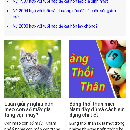
Nữ 1997 hợp với tuổi nào để kết hôn lập gia đình nhất
Nữ 2004 hợp với tuổi nào, hướng nào để có cuộc sống ấm
no?
Nữ 2003 hợp với tuổi nào để kết hôn lấy chồng?
Luận giải ý nghĩa con
Bảng thối thân miền
mèo con số mấy gia
Nam đầy đủ và cách sử
tăng vận may?
dụng chi tiết
Con mèo con số mấy? Khám
Bảng thối thân số là một trong
phá ý nghĩa con mèo con trong
những phương pháp thống kê