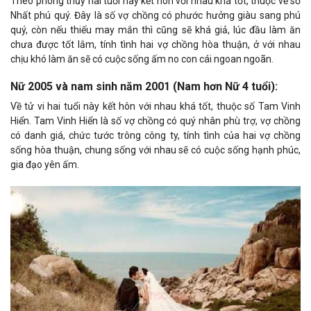
Theo phong thủy hai tuổi này kết hôn với nhau khá tốt, thuộc về số
Nhất phú quý. Đây là số vợ chồng có phước hưởng giàu sang phú
quý, còn nếu thiếu may mắn thì cũng sẽ khá giả, lúc đầu làm ăn
chưa được tốt lắm, tính tình hai vợ chồng hòa thuận, ở với nhau
chịu khó làm ăn sẽ có cuộc sống ấm no con cái ngoan ngoãn.
Nữ 2005 và nam sinh năm 2001 (Nam hơn Nữ 4 tuổi):
Về tử vi hai tuổi này kết hôn với nhau khá tốt, thuộc số Tam Vinh
Hiển. Tam Vinh Hiển là số vợ chồng có quý nhân phù trợ, vợ chồng
có danh giá, chức tước trông công ty, tính tình của hai vợ chồng
sống hòa thuận, chung sống với nhau sẽ có cuộc sống hạnh phúc,
gia đạo yên ấm.