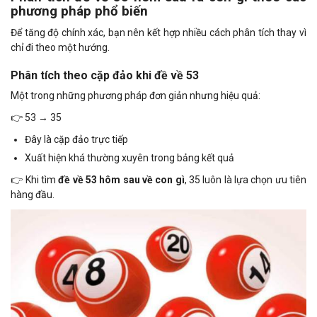
phương pháp phổ biến
Để tăng độ chính xác, bạn nên kết hợp nhiều cách phân tích thay vì
chỉ đi theo một hướng.
Phân tích theo cặp đảo khi đề về 53
Một trong những phương pháp đơn giản nhưng hiệu quả:
👉 53 → 35
Đây là cặp đảo trực tiếp
Xuất hiện khá thường xuyên trong bảng kết quả
👉 Khi tìm
đề về 53 hôm sau về con gì
, 35 luôn là lựa chọn ưu tiên
hàng đầu.