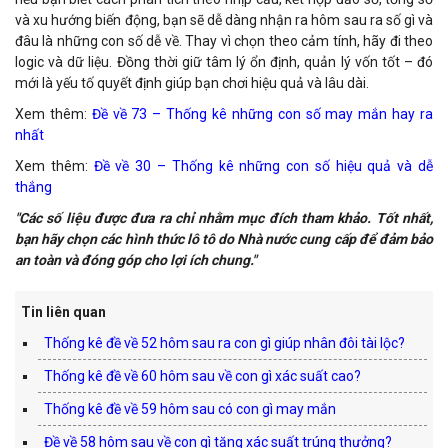
và xu hướng biến động, bạn sẽ dễ dàng nhận ra hôm sau ra số gì và
đâu là những con số dễ về. Thay vì chọn theo cảm tính, hãy đi theo
logic và dữ liệu. Đồng thời giữ tâm lý ổn định, quản lý vốn tốt – đó
mới là yếu tố quyết định giúp bạn chơi hiệu quả và lâu dài.
Xem thêm:
Đề về 73 – Thống kê những con số may mắn hay ra
nhất
Xem thêm:
Đề về 30 – Thống kê những con số hiệu quả và dễ
thắng
"Các số liệu được đưa ra chỉ nhằm mục đích tham khảo. Tốt nhất,
bạn hãy chọn các hình thức lô tô do Nhà nước cung cấp để đảm bảo
an toàn và đóng góp cho lợi ích chung."
Tin liên quan
Thống kê đề về 52 hôm sau ra con gì giúp nhân đôi tài lộc?
Thống kê đề về 60 hôm sau về con gì xác suất cao?
Thống kê đề về 59 hôm sau có con gì may mắn
Đề về 58 hôm sau về con gì tăng xác suất trúng thưởng?