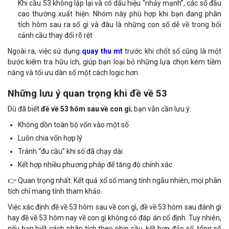
Khi cầu 53 không lặp lại và có dấu hiệu “nhảy mạnh”, các số đầu
cao thường xuất hiện. Nhóm này phù hợp khi bạn đang phân
tích hôm sau ra số gì và đâu là những con số dễ về trong bối
cảnh cầu thay đổi rõ rệt
Ngoài ra, việc sử dụng
quay thu mt
trước khi chốt số cũng là một
bước kiểm tra hữu ích, giúp bạn loại bỏ những lựa chọn kém tiềm
năng và tối ưu dàn số một cách logic hơn.
Những lưu ý quan trọng khi đề về 53
Dù đã biết
đề về 53 hôm sau về con gì
, bạn vẫn cần lưu ý:
Không dồn toàn bộ vốn vào một số
Luôn chia vốn hợp lý
Tránh “đu cầu” khi số đã chạy dài
Kết hợp nhiều phương pháp để tăng độ chính xác
👉 Quan trọng nhất: Kết quả xổ số mang tính ngẫu nhiên, mọi phân
tích chỉ mang tính tham khảo.
Việc xác định đề về 53 hôm sau về con gì, đề về 53 hôm sau đánh gì
hay đề về 53 hôm nay về con gì không có đáp án cố định. Tuy nhiên,
nếu bạn biết cách phân tích theo nhịp cầu, kết hợp đảo số, tổng số