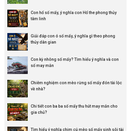
Con hổ số mấy, ý nghĩa con Hổ the phong thủy
tâm linh
Giải đáp con ó số mấy, ý nghĩa gì theo phong
thủy dân gian
Con kỳ nhông số mấy? Tìm hiểu ý nghĩa và con
số may mắn
Chiêm nghiệm con mèo rừng số mấy đón tài lộc
về nhà?
Chi tiết con ba ba số mấy thu hút may mắn cho
gia chủ?
Tìm hiểu ý nghĩa chim cú mèo số mấy sinh sôi tài