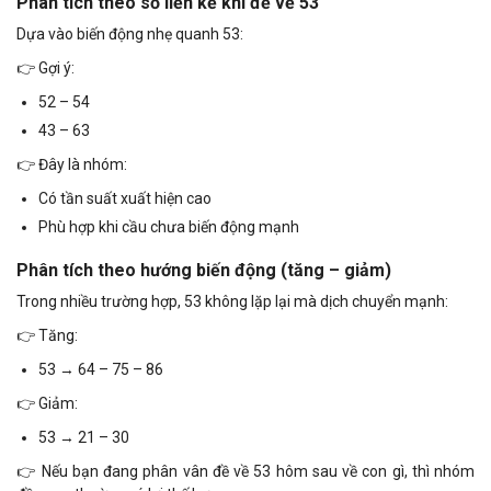
Phân tích theo số liền kề khi đề về 53
Dựa vào biến động nhẹ quanh 53:
👉 Gợi ý:
52 – 54
43 – 63
👉 Đây là nhóm:
Có tần suất xuất hiện cao
Phù hợp khi cầu chưa biến động mạnh
Phân tích theo hướng biến động (tăng – giảm)
Trong nhiều trường hợp, 53 không lặp lại mà dịch chuyển mạnh:
👉 Tăng:
53 → 64 – 75 – 86
👉 Giảm:
53 → 21 – 30
👉 Nếu bạn đang phân vân đề về 53 hôm sau về con gì, thì nhóm