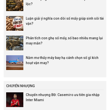
lộc?
Luận giải ý nghĩa con dòi số mấy giúp sinh sôi tài
vận?
Phân tích con ghẹ số mấy, số bao nhiêu mang lại
may mắn?
Nằm mơ thấy máy bay hạ cánh chọn số gì kích
hoạt vận may?
CHUYỂN NHƯỢNG
Chuyển nhượng BĐ: Casemiro ưu tiên gia nhập
Inter Miami