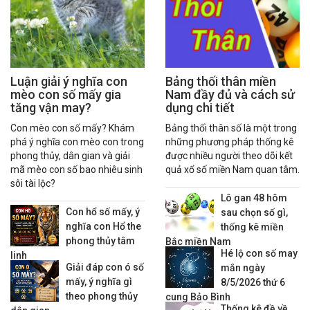
Luận giải ý nghĩa con
Bảng thối thân miền
mèo con số mấy gia
Nam đầy đủ và cách sử
tăng vận may?
dụng chi tiết
Con mèo con số mấy? Khám
Bảng thối thân số là một trong
phá ý nghĩa con mèo con trong
những phương pháp thống kê
phong thủy, dân gian và giải
được nhiều người theo dõi kết
mã mèo con số bao nhiêu sinh
quả xổ số miền Nam quan tâm.
sôi tài lộc?
Lô gan 48 hôm
Con hổ số mấy, ý
sau chọn số gì,
nghĩa con Hổ the
thống kê miền
phong thủy tâm
Bắc miền Nam
Hé lộ con số may
linh
Giải đáp con ó số
mắn ngày
mấy, ý nghĩa gì
8/5/2026 thứ 6
theo phong thủy
cung Bảo Bình
Thống kê đề về