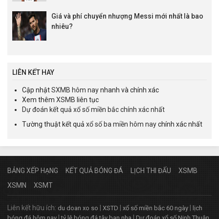
Giá và phí chuyển nhượng Messi mới nhất là bao
nhiêu?
LIÊN KẾT HAY
Cập nhật
SXMB hôm nay
nhanh và chính xác
Xem thêm
XSMB
liên tục
Dự đoán kết quả xổ số miền bắc chính xác nhất
Tường thuật kết quả
xổ số ba miền hôm nay
chính xác nhất
BẢNG XẾP HẠNG
KẾT QUẢ BÓNG ĐÁ
LỊCH THI ĐẤU
XSMB
XSMN
XSMT
Liên kết hữu ích:
|
|
|
du doan xo so
XSTD
xổ số miền bắc 60 ngày
lịch
|
|
bóng đá hôm nay
tỷ lệ bóng đá tây ban nha
Dự đoán xổ số Ninh Thuận