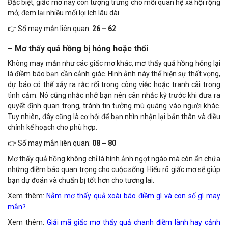
Đặc biệt, giấc mơ này còn tượng trưng cho mối quan hệ xã hội rộng
mở, đem lại nhiều mối lợi ích lâu dài.
👉 Số may mắn liên quan:
26 – 62
– Mơ thấy quả hồng bị hỏng hoặc thối
Không may mắn như các giấc mơ khác, mơ thấy quả hồng hỏng lại
là điềm báo bạn cần cảnh giác. Hình ảnh này thể hiện sự thất vọng,
dự báo có thể xảy ra rắc rối trong công việc hoặc tranh cãi trong
tình cảm. Nó cũng nhắc nhở bạn nên cân nhắc kỹ trước khi đưa ra
quyết định quan trọng, tránh tin tưởng mù quáng vào người khác.
Tuy nhiên, đây cũng là cơ hội để bạn nhìn nhận lại bản thân và điều
chỉnh kế hoạch cho phù hợp.
👉 Số may mắn liên quan:
08 – 80
Mơ thấy quả hồng không chỉ là hình ảnh ngọt ngào mà còn ẩn chứa
những điềm báo quan trọng cho cuộc sống. Hiểu rõ giấc mơ sẽ giúp
bạn dự đoán và chuẩn bị tốt hơn cho tương lai.
Xem thêm:
Nằm mơ thấy quả xoài báo điềm gì và con số gì may
mắn?
Xem thêm:
Giải mã giấc mơ thấy quả chanh điềm lành hay cảnh