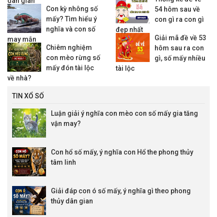
dân gian
Con kỳ nhông số
54 hôm sau về
mấy? Tìm hiểu ý
con gì ra con gì
nghĩa và con số
đẹp nhất
Giải mã đề về 53
may mắn
Chiêm nghiệm
hôm sau ra con
con mèo rừng số
gì, số mấy nhiều
mấy đón tài lộc
tài lộc
về nhà?
TIN XỔ SỐ
Luận giải ý nghĩa con mèo con số mấy gia tăng
vận may?
Con hổ số mấy, ý nghĩa con Hổ the phong thủy
tâm linh
Giải đáp con ó số mấy, ý nghĩa gì theo phong
thủy dân gian