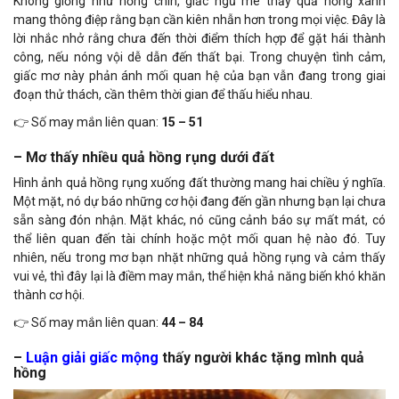
Không giống như hồng chín, giấc ngủ mê thấy quả hồng xanh
mang thông điệp rằng bạn cần kiên nhẫn hơn trong mọi việc. Đây là
lời nhắc nhở rằng chưa đến thời điểm thích hợp để gặt hái thành
công, nếu nóng vội dễ dẫn đến thất bại. Trong chuyện tình cảm,
giấc mơ này phản ánh mối quan hệ của bạn vẫn đang trong giai
đoạn thử thách, cần thêm thời gian để thấu hiểu nhau.
👉 Số may mắn liên quan:
15 – 51
– Mơ thấy nhiều quả hồng rụng dưới đất
Hình ảnh quả hồng rụng xuống đất thường mang hai chiều ý nghĩa.
Một mặt, nó dự báo những cơ hội đang đến gần nhưng bạn lại chưa
sẵn sàng đón nhận. Mặt khác, nó cũng cảnh báo sự mất mát, có
thể liên quan đến tài chính hoặc một mối quan hệ nào đó. Tuy
nhiên, nếu trong mơ bạn nhặt những quả hồng rụng và cảm thấy
vui vẻ, thì đây lại là điềm may mắn, thể hiện khả năng biến khó khăn
thành cơ hội.
👉 Số may mắn liên quan:
44 – 84
–
Luận giải giấc mộng
thấy người khác tặng mình quả
hồng