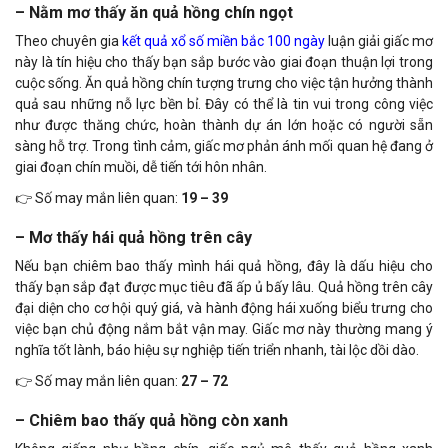
– Nằm mơ thấy ăn quả hồng chín ngọt
Theo chuyên gia
kết quả xổ số miền bắc 100 ngày
luận giải giấc mơ
này là tín hiệu cho thấy bạn sắp bước vào giai đoạn thuận lợi trong
cuộc sống. Ăn quả hồng chín tượng trưng cho việc tận hưởng thành
quả sau những nỗ lực bền bỉ. Đây có thể là tin vui trong công việc
như được thăng chức, hoàn thành dự án lớn hoặc có người sẵn
sàng hỗ trợ. Trong tình cảm, giấc mơ phản ánh mối quan hệ đang ở
giai đoạn chín muồi, dễ tiến tới hôn nhân.
👉 Số may mắn liên quan:
19 – 39
– Mơ thấy hái quả hồng trên cây
Nếu bạn chiêm bao thấy mình hái quả hồng, đây là dấu hiệu cho
thấy bạn sắp đạt được mục tiêu đã ấp ủ bấy lâu. Quả hồng trên cây
đại diện cho cơ hội quý giá, và hành động hái xuống biểu trưng cho
việc bạn chủ động nắm bắt vận may. Giấc mơ này thường mang ý
nghĩa tốt lành, báo hiệu sự nghiệp tiến triển nhanh, tài lộc dồi dào.
👉 Số may mắn liên quan:
27 – 72
– Chiêm bao thấy quả hồng còn xanh