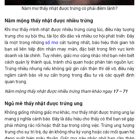
Nằm mơ thấy nhặt được trứng có phải điềm lành?
Nằm mộng thấy nhặt được nhiều trứng
Khi mơ thấy mình nhặt được nhiều trứng cùng lúc, điều này tượng
trưng cho sự bội thu, tài lộc dồi dào và nhiều cơ hội phát triển. Đây
là một trong những
sổ mơ
cát tường nhất, báo hiệu thời gian tới
bạn sẽ liên tiếp đón nhận may mắn, đặc biệt trong lĩnh vực kinh
doanh và tài chính. Tuy nhiên, giấc mơ cũng nhắc nhở bạn nên biết
cách quản lý thành quả, tránh chủ quan hoặc phân tán nguồn lực.
Trứng nhiều nhưng nếu không giữ gìn cẩn thận thì dễ vỡ, điều này
ngầm cảnh báo về sự cẩn trọng trong đầu tư và các quyết định
quan trọng.
Nằm mộng thấy nhặt được nhiều trứng tham khảo ngay
17 – 71
Ngủ mê thấy nhặt được trứng ung
Không giống những giấc mơ khác, mơ thấy nhặt được trứng ung lại
mang ý nghĩa cảnh báo. Đây là dấu hiệu cho thấy có thể bạn sẽ gặp
phải những rắc rối hoặc thất bại trong công việc. Trứng ung tượng
trưng cho sự trì trệ, dự án không như kỳ vọng hoặc các mối quan hệ
đang xuất hiện mâu thuẫn. Giấc mơ này nhắc nhở bạn cần thận