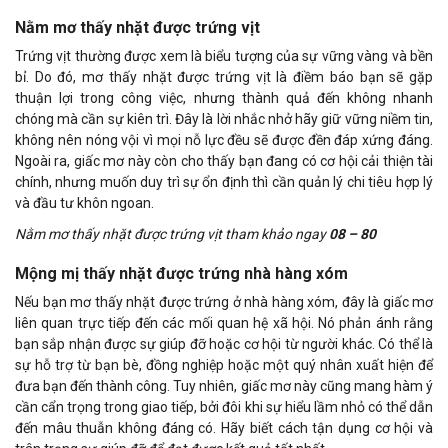
Nằm mơ thấy nhặt được trứng vịt
Trứng vịt thường được xem là biểu tượng của sự vững vàng và bền
bỉ. Do đó, mơ thấy nhặt được trứng vịt là điềm báo bạn sẽ gặp
thuận lợi trong công việc, nhưng thành quả đến không nhanh
chóng mà cần sự kiên trì. Đây là lời nhắc nhở hãy giữ vững niềm tin,
không nên nóng vội vì mọi nỗ lực đều sẽ được đền đáp xứng đáng.
Ngoài ra, giấc mơ này còn cho thấy bạn đang có cơ hội cải thiện tài
chính, nhưng muốn duy trì sự ổn định thì cần quản lý chi tiêu hợp lý
và đầu tư khôn ngoan.
Nằm mơ thấy nhặt được trứng vịt tham khảo ngay
08 – 80
Mộng mị thấy nhặt được trứng nhà hàng xóm
Nếu bạn mơ thấy nhặt được trứng ở nhà hàng xóm, đây là giấc mơ
liên quan trực tiếp đến các mối quan hệ xã hội. Nó phản ánh rằng
bạn sắp nhận được sự giúp đỡ hoặc cơ hội từ người khác. Có thể là
sự hỗ trợ từ bạn bè, đồng nghiệp hoặc một quý nhân xuất hiện để
đưa bạn đến thành công. Tuy nhiên, giấc mơ này cũng mang hàm ý
cần cẩn trọng trong giao tiếp, bởi đôi khi sự hiểu lầm nhỏ có thể dẫn
đến mâu thuẫn không đáng có. Hãy biết cách tận dụng cơ hội và