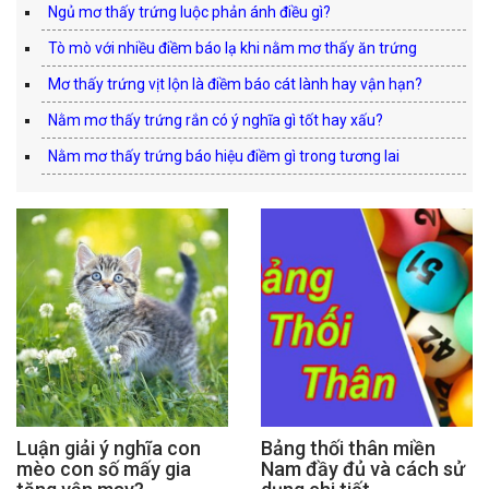
Ngủ mơ thấy trứng luộc phản ánh điều gì?
Tò mò với nhiều điềm báo lạ khi nằm mơ thấy ăn trứng
Mơ thấy trứng vịt lộn là điềm báo cát lành hay vận hạn?
Nằm mơ thấy trứng rắn có ý nghĩa gì tốt hay xấu?
Nằm mơ thấy trứng báo hiệu điềm gì trong tương lai
Luận giải ý nghĩa con
Bảng thối thân miền
mèo con số mấy gia
Nam đầy đủ và cách sử