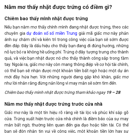
Nằm mơ thấy nhặt được trứng có điềm gì?
Chiêm bao thấy mình nhặt được trứng
Nếu bạn nằm mơ thấy chính mình đang nhặt được trứng, theo các
chuyên gia
dự đoán xổ số miền Trung
giải mã
giấc mơ này phản
ánh sự chăm chỉ và kiên trì trong công việc của bạn sẽ sớm được
đền đáp. Đây là dấu hiệu cho thấy bạn đang đi đúng hướng, những
nỗ lực bỏ ra không hề uổng phí. Trứng ở đây tượng trưng cho thành
quả, và việc bạn nhặt được nó cho thấy thành công sắp trong tầm
tay. Ngoài ra, giấc mơ này còn mang thông điệp về cơ hội tài chính,
có thể bạn sẽ nhận được một khoản tiền bất ngờ hoặc một dự án
mới đầy hứa hẹn. Với những người đang gặp khó khăn, giấc mơ
như lời nhắn rằng đừng nản lòng vì may mắn sẽ sớm tìm đến.
Chiêm bao thấy mình nhặt được trứng tham khảo ngay
19 – 28
Nằm mơ thấy nhặt được trứng trước cửa nhà
Giấc mơ này là một tín hiệu rõ ràng về tài lộc và phúc khí sắp gõ
cửa. Trứng xuất hiện trước cửa nhà chính là điềm báo của sự may
mắn bất ngờ, thường liên quan đến gia đạo hoặc tiền tài. Có thể
bạn sẽ đón nhận tin vui về công việc, một khoản tiền lớn hay sự