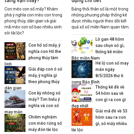
tăng vận may?
dụng chi tiết
Con mèo con số mấy? Khám
Bảng thối thân số là một trong
phá ý nghĩa con mèo con trong
những phương pháp thống kê
phong thủy, dân gian và giải
được nhiều người theo dõi kết
mã mèo con số bao nhiêu sinh
quả xổ số miền Nam quan tâm.
sôi tài lộc?
Lô gan 48 hôm
Con hổ số mấy, ý
sau chọn số gì,
nghĩa con Hổ the
thống kê miền
phong thủy tâm
Bắc miền Nam
Hé lộ con số may
linh
Giải đáp con ó số
mắn ngày
mấy, ý nghĩa gì
8/5/2026 thứ 6
theo phong thủy
cung Bảo Bình
Thống kê đề về
dân gian
Con kỳ nhông số
54 hôm sau về
mấy? Tìm hiểu ý
con gì ra con gì
nghĩa và con số
đẹp nhất
Giải mã đề về 53
may mắn
Chiêm nghiệm
hôm sau ra con
con mèo rừng số
gì, số mấy nhiều
mấy đón tài lộc
tài lộc