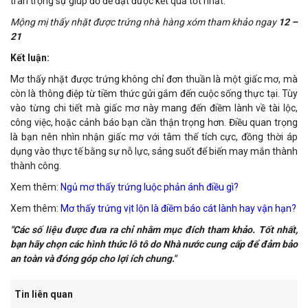
trân trọng sự giúp đỡ để đạt được kết quả tốt nhất.
Mộng mị thấy nhặt được trứng nhà hàng xóm tham khảo ngay
12 –
21
Kết luận:
Mơ thấy nhặt được trứng không chỉ đơn thuần là một giấc mơ, mà
còn là thông điệp từ tiềm thức gửi gắm đến cuộc sống thực tại. Tùy
vào từng chi tiết mà giấc mơ này mang đến điềm lành về tài lộc,
công việc, hoặc cảnh báo bạn cần thận trọng hơn. Điều quan trọng
là bạn nên nhìn nhận giấc mơ với tâm thế tích cực, đồng thời áp
dụng vào thực tế bằng sự nỗ lực, sáng suốt để biến may mắn thành
thành công.
Xem thêm:
Ngủ mơ thấy trứng luộc phản ánh điều gì?
Xem thêm:
Mơ thấy trứng vịt lộn là điềm báo cát lành hay vận hạn?
"Các số liệu được đưa ra chỉ nhằm mục đích tham khảo. Tốt nhất,
bạn hãy chọn các hình thức lô tô do Nhà nước cung cấp để đảm bảo
an toàn và đóng góp cho lợi ích chung."
Tin liên quan