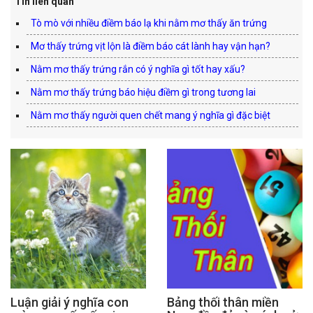
Tin liên quan
Tò mò với nhiều điềm báo lạ khi nằm mơ thấy ăn trứng
Mơ thấy trứng vịt lộn là điềm báo cát lành hay vận hạn?
Nằm mơ thấy trứng rắn có ý nghĩa gì tốt hay xấu?
Nằm mơ thấy trứng báo hiệu điềm gì trong tương lai
Nằm mơ thấy người quen chết mang ý nghĩa gì đặc biệt
Luận giải ý nghĩa con
Bảng thối thân miền