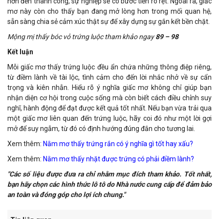
hơn đến thành công, sự nghiệp sẽ có bước tiến rõ rệt. Ngoài ra, giấc
mơ này còn cho thấy bạn đang mở lòng hơn trong mối quan hệ,
sẵn sàng chia sẻ cảm xúc thật sự để xây dựng sự gắn kết bền chặt.
Mộng mị thấy bóc vỏ trứng luộc tham khảo ngay
89 – 98
Kết luận
Mỗi giấc mơ thấy trứng luộc đều ẩn chứa những thông điệp riêng,
từ điềm lành về tài lộc, tình cảm cho đến lời nhắc nhở về sự cẩn
trọng và kiên nhẫn. Hiểu rõ ý nghĩa giấc mơ không chỉ giúp bạn
nhận diện cơ hội trong cuộc sống mà còn biết cách điều chỉnh suy
nghĩ, hành động để đạt được kết quả tốt nhất. Nếu bạn vừa trải qua
một giấc mơ liên quan đến trứng luộc, hãy coi đó như một lời gợi
mở để suy ngẫm, từ đó có định hướng đúng đắn cho tương lai.
Xem thêm:
Nằm mơ thấy trứng rắn có ý nghĩa gì tốt hay xấu?
Xem thêm:
Nằm mơ thấy nhặt được trứng có phải điềm lành?
"Các số liệu được đưa ra chỉ nhằm mục đích tham khảo. Tốt nhất,
bạn hãy chọn các hình thức lô tô do Nhà nước cung cấp để đảm bảo
an toàn và đóng góp cho lợi ích chung."