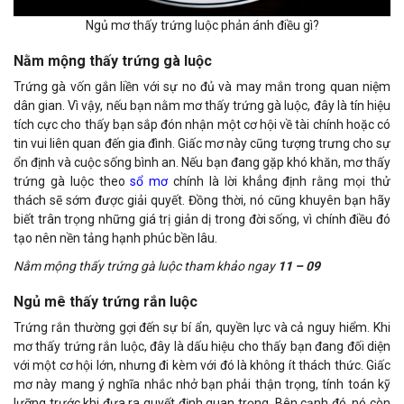
Ngủ mơ thấy trứng luộc phản ánh điều gì?
Nằm mộng thấy trứng gà luộc
Trứng gà vốn gắn liền với sự no đủ và may mắn trong quan niệm
dân gian. Vì vậy, nếu bạn nằm mơ thấy trứng gà luộc, đây là tín hiệu
tích cực cho thấy bạn sắp đón nhận một cơ hội về tài chính hoặc có
tin vui liên quan đến gia đình. Giấc mơ này cũng tượng trưng cho sự
ổn định và cuộc sống bình an. Nếu bạn đang gặp khó khăn, mơ thấy
trứng gà luộc theo
sổ mơ
chính là lời khẳng định rằng mọi thử
thách sẽ sớm được giải quyết. Đồng thời, nó cũng khuyên bạn hãy
biết trân trọng những giá trị giản dị trong đời sống, vì chính điều đó
tạo nên nền tảng hạnh phúc bền lâu.
Nằm mộng thấy trứng gà luộc tham khảo ngay
11 – 09
Ngủ mê thấy trứng rắn luộc
Trứng rắn thường gợi đến sự bí ẩn, quyền lực và cả nguy hiểm. Khi
mơ thấy trứng rắn luộc, đây là dấu hiệu cho thấy bạn đang đối diện
với một cơ hội lớn, nhưng đi kèm với đó là không ít thách thức. Giấc
mơ này mang ý nghĩa nhắc nhở bạn phải thận trọng, tính toán kỹ
lưỡng trước khi đưa ra quyết định quan trọng. Bên cạnh đó, nó còn