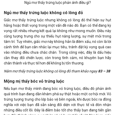
Ngủ mơ thấy trứng luộc phản ánh điều gì?
Ngủ mơ thấy trứng luộc không có lòng đỏ
Giấc mơ thấy trứng luộc nhưng không có lòng đỏ thể hiện sự hụt
hẫng hoặc thất vọng trong một vấn đề nào đó. Bạn có thể đang kỳ
vọng rất nhiều nhưng kết quả lại không như mong muốn. Điều này
cũng tượng trưng cho sự thiếu hụt năng lượng, sự mệt mỏi trong
tâm trí. Tuy nhiên, giấc mơ này không hẳn là điềm xấu, nó còn là lời
cảnh tỉnh để bạn cân nhắc lại mục tiêu, tránh đặt kỳ vọng quá cao
vào những điều chưa chắc chắn. Trong công việc, đây là dấu hiệu
cần thay đổi chiến lược; còn trong tình cảm, nó khuyên bạn hãy
chân thành và thực tế hơn để không bị tổn thương.
Nằm mơ thấy trứng luộc không có lòng đỏ tham khảo ngay
83 – 38
Mộng mị thấy bóc vỏ trứng luộc
Nếu bạn mơ thấy mình đang bóc vỏ trứng luộc, điều đó phản ánh
quá trình bạn đang dần khám phá sự thật hoặc một cơ hội mới. Vỏ
trứng tượng trưng cho lớp bảo vệ bên ngoài, khi được bóc ra đồng
nghĩa với việc bạn đã sẵn sàng đối diện với thực tế và đón nhận
những điều cốt lõi. Đây là điềm báo tốt cho thấy bạn đang tiến gần