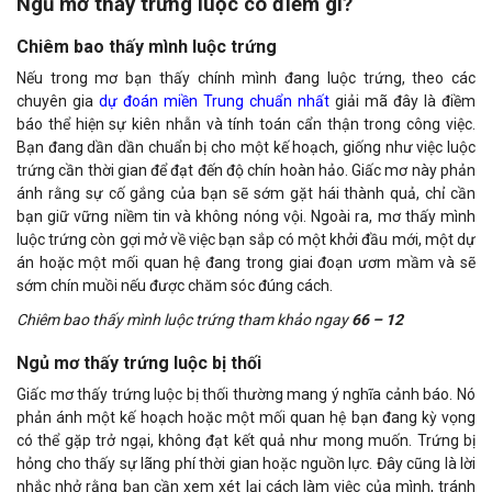
Ngủ mơ thấy trứng luộc có điềm gì?
Chiêm bao thấy mình luộc trứng
Nếu trong mơ bạn thấy chính mình đang luộc trứng, theo các
chuyên gia
dự đoán miền Trung chuẩn nhất
giải mã
đây là điềm
báo thể hiện sự kiên nhẫn và tính toán cẩn thận trong công việc.
Bạn đang dần dần chuẩn bị cho một kế hoạch, giống như việc luộc
trứng cần thời gian để đạt đến độ chín hoàn hảo. Giấc mơ này phản
ánh rằng sự cố gắng của bạn sẽ sớm gặt hái thành quả, chỉ cần
bạn giữ vững niềm tin và không nóng vội. Ngoài ra, mơ thấy mình
luộc trứng còn gợi mở về việc bạn sắp có một khởi đầu mới, một dự
án hoặc một mối quan hệ đang trong giai đoạn ươm mầm và sẽ
sớm chín muồi nếu được chăm sóc đúng cách.
Chiêm bao thấy mình luộc trứng tham khảo ngay
66 – 12
Ngủ mơ thấy trứng luộc bị thối
Giấc mơ thấy trứng luộc bị thối thường mang ý nghĩa cảnh báo. Nó
phản ánh một kế hoạch hoặc một mối quan hệ bạn đang kỳ vọng
có thể gặp trở ngại, không đạt kết quả như mong muốn. Trứng bị
hỏng cho thấy sự lãng phí thời gian hoặc nguồn lực. Đây cũng là lời
nhắc nhở rằng bạn cần xem xét lại cách làm việc của mình, tránh