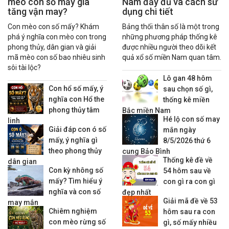
mèo con số mấy gia
Nam đầy đủ và cách sử
tăng vận may?
dụng chi tiết
Con mèo con số mấy? Khám
Bảng thối thân số là một trong
phá ý nghĩa con mèo con trong
những phương pháp thống kê
phong thủy, dân gian và giải
được nhiều người theo dõi kết
mã mèo con số bao nhiêu sinh
quả xổ số miền Nam quan tâm.
sôi tài lộc?
Lô gan 48 hôm
Con hổ số mấy, ý
sau chọn số gì,
nghĩa con Hổ the
thống kê miền
phong thủy tâm
Bắc miền Nam
Hé lộ con số may
linh
Giải đáp con ó số
mắn ngày
mấy, ý nghĩa gì
8/5/2026 thứ 6
theo phong thủy
cung Bảo Bình
Thống kê đề về
dân gian
Con kỳ nhông số
54 hôm sau về
mấy? Tìm hiểu ý
con gì ra con gì
nghĩa và con số
đẹp nhất
Giải mã đề về 53
may mắn
Chiêm nghiệm
hôm sau ra con
con mèo rừng số
gì, số mấy nhiều