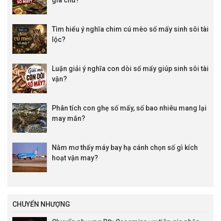
gia chủ?
Tìm hiểu ý nghĩa chim cú mèo số mấy sinh sôi tài
lộc?
Luận giải ý nghĩa con dòi số mấy giúp sinh sôi tài
vận?
Phân tích con ghẹ số mấy, số bao nhiêu mang lại
may mắn?
Nằm mơ thấy máy bay hạ cánh chọn số gì kích
hoạt vận may?
CHUYỂN NHƯỢNG