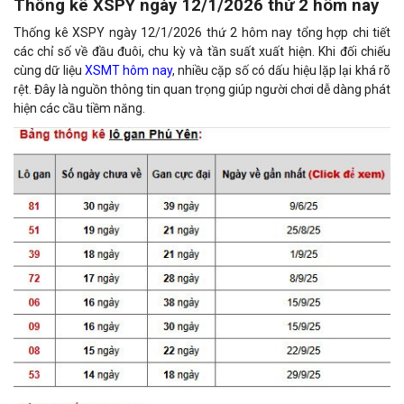
Thống kê XSPY ngày 12/1/2026 thứ 2 hôm nay
Thống kê XSPY ngày 12/1/2026 thứ 2 hôm nay tổng hợp chi tiết
các chỉ số về đầu đuôi, chu kỳ và tần suất xuất hiện. Khi đối chiếu
cùng dữ liệu
XSMT hôm nay
, nhiều cặp số có dấu hiệu lặp lại khá rõ
rệt. Đây là nguồn thông tin quan trọng giúp người chơi dễ dàng phát
hiện các cầu tiềm năng.