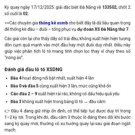
Kỳ quay ngày 17/12/2025: giải đặc biệt Đà Nẵng về
133502
, chốt 2
số cuối là
02.
=>Các chuyên gia
thống kê xsmb
cho biết đây là dữ liệu quan trọng
để thống kê đầu – đuôi – tổng phục vụ
dự đoán XS Đà Nẵng thứ 7
.
Các giải còn lại cho thấy dãy số trải đều, không xuất hiện hiện tượng
dồn cụm quá mạnh vào một đầu hay một đuôi duy nhất. Điều này
giúp việc phân tích lô tô mang tính chọn lọc thay vì chạy theo số
“nóng ảo”.
Đánh giá đầu lô tô XSDNG
Đầu 4
hoạt động nổi bật nhất, xuất hiện 4 lần
Đầu 0 và đầu 5
cùng xuất hiện 3 lần, mức cũng khá ổn
Các đầu 2 – 9
xuất hiện rải rác, không có dấu hiệu quá yếu
Đầu 3
không xuất hiện trong bảng lô tô → đầu câm
👉 Đầu 4 đang giữ nhịp ổn định, có thể tiếp tục được duy trì trong
1–2 kỳ tới. Trong khi đó, đầu câm 3 thuộc lô đáng theo dõi khi bước
sang kỳ quay mới, thường có xu hướng quay lại sau giai đoạn ngắt
mạch.