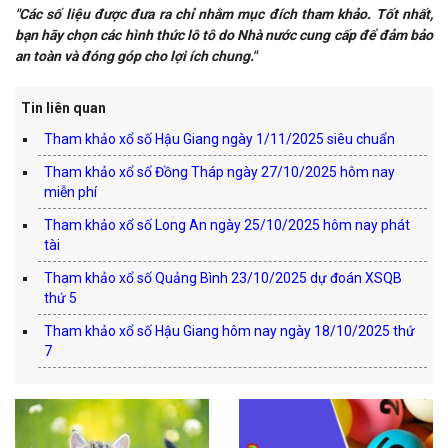
"Các số liệu được đưa ra chỉ nhằm mục đích tham khảo. Tốt nhất,
bạn hãy chọn các hình thức lô tô do Nhà nước cung cấp để đảm bảo
an toàn và đóng góp cho lợi ích chung."
Tin liên quan
Tham khảo xổ số Hậu Giang ngày 1/11/2025 siêu chuẩn
Tham khảo xổ số Đồng Tháp ngày 27/10/2025 hôm nay
miễn phí
Tham khảo xổ số Long An ngày 25/10/2025 hôm nay phát
tài
Tham khảo xổ số Quảng Bình 23/10/2025 dự đoán XSQB
thứ 5
Tham khảo xổ số Hậu Giang hôm nay ngày 18/10/2025 thứ
7