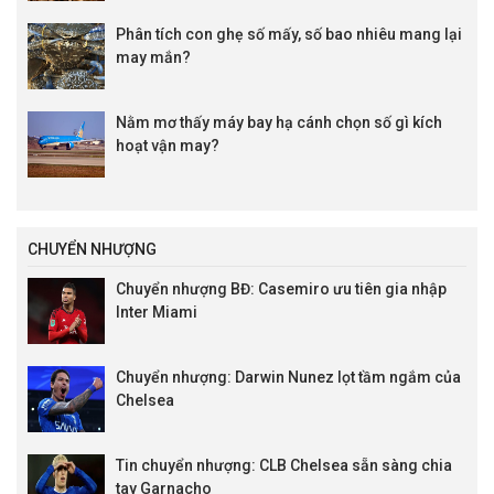
Phân tích con ghẹ số mấy, số bao nhiêu mang lại
may mắn?
Nằm mơ thấy máy bay hạ cánh chọn số gì kích
hoạt vận may?
CHUYỂN NHƯỢNG
Chuyển nhượng BĐ: Casemiro ưu tiên gia nhập
Inter Miami
Chuyển nhượng: Darwin Nunez lọt tầm ngắm của
Chelsea
Tin chuyển nhượng: CLB Chelsea sẵn sàng chia
tay Garnacho