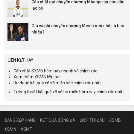
Cập nhật giá chuyển nhượng Mbappe tại các câu
lạc bộ
Giá và phí chuyển nhượng Messi mới nhất là bao
nhiêu?
LIÊN KẾT HAY
Cập nhật
SXMB hôm nay
nhanh và chính xác
Xem thêm
XSMB
liên tục
Dự đoán kết quả xổ số miền bắc chính xác nhất
Tường thuật kết quả
xổ số ba miền hôm nay
chính xác nhất
BẢNG XẾP HẠNG
KẾT QUẢ BÓNG ĐÁ
LỊCH THI ĐẤU
XSMB
XSMN
XSMT