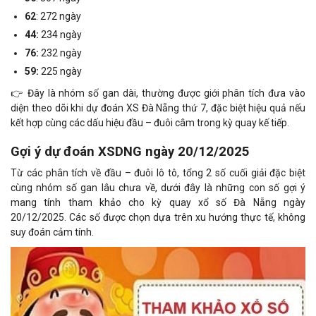
62
: 272 ngày
44:
234 ngày
76:
232 ngày
59:
225 ngày
👉 Đây là nhóm số gan dài, thường được giới phân tích đưa vào
diện theo dõi khi dự đoán XS Đà Nẵng thứ 7, đặc biệt hiệu quả nếu
kết hợp cùng các dấu hiệu đầu – đuôi câm trong kỳ quay kế tiếp.
Gợi ý dự đoán XSDNG ngày 20/12/2025
Từ các phân tích về đầu – đuôi lô tô, tổng 2 số cuối giải đặc biệt
cùng nhóm số gan lâu chưa về, dưới đây là những con số gợi ý
mang tính tham khảo cho kỳ quay xổ số Đà Nẵng ngày
20/12/2025. Các số được chọn dựa trên xu hướng thực tế, không
suy đoán cảm tính.