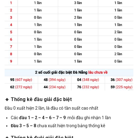
🔹 Thống kê đầu giải đặc biệt
Đầu 0 xuất hiện 2 lần, là đầu có tần suất cao nhất
Các
đầu 1 – 2 – 4 – 6 – 7 – 9
: mỗi đầu ghi nhận 1 lần
Đầu 3 – 5 – 8
chưa xuất hiện trong bảng thống kê
🔹 Thống kê đuôi giải đặc biệt