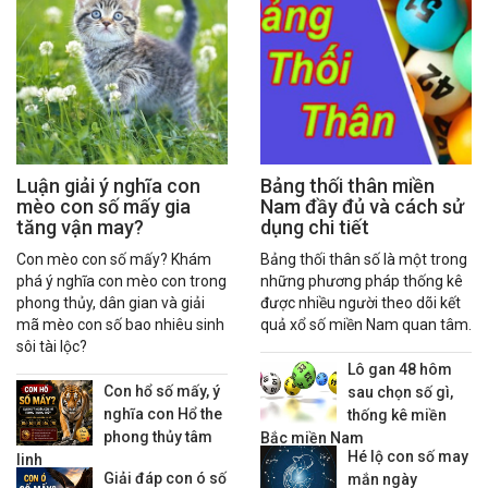
Luận giải ý nghĩa con
Bảng thối thân miền
mèo con số mấy gia
Nam đầy đủ và cách sử
tăng vận may?
dụng chi tiết
Con mèo con số mấy? Khám
Bảng thối thân số là một trong
phá ý nghĩa con mèo con trong
những phương pháp thống kê
phong thủy, dân gian và giải
được nhiều người theo dõi kết
mã mèo con số bao nhiêu sinh
quả xổ số miền Nam quan tâm.
sôi tài lộc?
Lô gan 48 hôm
Con hổ số mấy, ý
sau chọn số gì,
nghĩa con Hổ the
thống kê miền
phong thủy tâm
Bắc miền Nam
Hé lộ con số may
linh
Giải đáp con ó số
mắn ngày