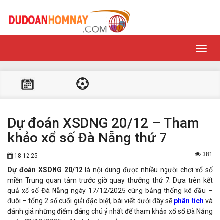
Toggl
navig
Dự đoán XSDNG 20/12 – Tham
khảo xổ số Đà Nẵng thứ 7
381
18-12-25
Dự đoán XSDNG 20/12
là nội dung được nhiều người chơi xổ số
miền Trung quan tâm trước giờ quay thưởng thứ 7. Dựa trên kết
quả xổ số Đà Nẵng ngày 17/12/2025 cùng bảng thống kê đầu –
đuôi – tổng 2 số cuối giải đặc biệt, bài viết dưới đây sẽ
phân tích
và
đánh giá những điểm đáng chú ý nhất để tham khảo xổ số Đà Nẵng