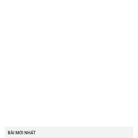
BÀI MỚI NHẤT