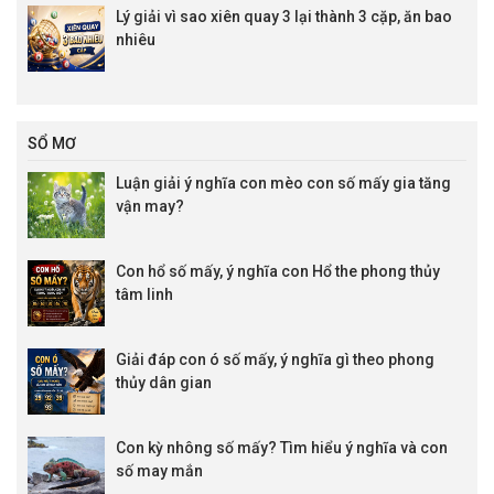
Lý giải vì sao xiên quay 3 lại thành 3 cặp, ăn bao
nhiêu
SỔ MƠ
Luận giải ý nghĩa con mèo con số mấy gia tăng
vận may?
Con hổ số mấy, ý nghĩa con Hổ the phong thủy
tâm linh
Giải đáp con ó số mấy, ý nghĩa gì theo phong
thủy dân gian
Con kỳ nhông số mấy? Tìm hiểu ý nghĩa và con
số may mắn