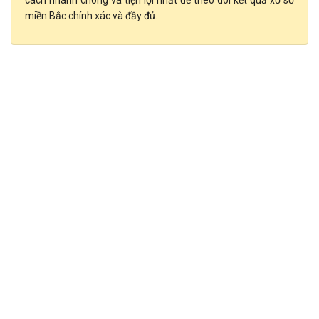
miền Bắc chính xác và đầy đủ.