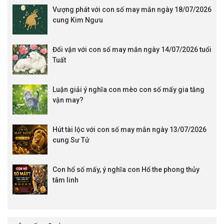
Vượng phát với con số may mắn ngày 18/07/2026
cung Kim Ngưu
Đổi vận với con số may mắn ngày 14/07/2026 tuổi
Tuất
Luận giải ý nghĩa con mèo con số mấy gia tăng
vận may?
Hút tài lộc với con số may mắn ngày 13/07/2026
cung Sư Tử
Con hổ số mấy, ý nghĩa con Hổ the phong thủy
tâm linh