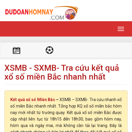
Toggl
navig
XSMB - SXMB- Tra cứu kết quả
xổ số miền Bắc nhanh nhất
Kết quả xổ số Miền Bắc
–
XSMB – SXMB- Tra cứu nhanh xổ
số miền Bắc nhanh nhất. Tổng hợp KQ xổ số miền bắc hôm
nay mới nhất từ trường quay. Kết quả xổ số miền Bắc được
cập nhật liên tục từ 18h15 đến 18h30, bao gồm hôm nay,
hôm qua và ngày mai, mà không cần tải lại trang. Đây là
cách nhanh chóng và tiện lợi nhất để theo dõi kết quả xổ số