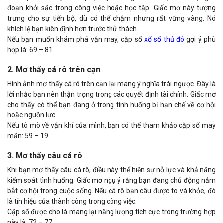
đoạn khởi sắc trong công việc hoặc học tập. Giấc mơ này tượng
trưng cho sự tiến bộ, dù có thể chậm nhưng rất vững vàng. Nó
khích lệ bạn kiên định hơn trước thử thách.
Nếu bạn muốn khám phá vận may, cặp số
xổ số thủ đô
gợi ý phù
hợp là: 69 – 81.
2. Mơ thấy cá rô trên cạn
Hình ảnh mơ thấy cá rô trên cạn lại mang ý nghĩa trái ngược. Đây là
lời nhắc bạn nên thận trọng trong các quyết định tài chính. Giấc mơ
cho thấy có thể bạn đang ở trong tình huống bị hạn chế về cơ hội
hoặc nguồn lực.
Nếu tò mò về vận khí của mình, bạn có thể tham khảo cặp số may
mắn: 59 – 19.
3. Mơ thấy câu cá rô
Khi bạn mơ thấy câu cá rô, điều này thể hiện sự nỗ lực và khả năng
kiểm soát tình huống. Giấc mơ ngụ ý rằng bạn đang chủ động nắm
bắt cơ hội trong cuộc sống. Nếu cá rô bạn câu được to và khỏe, đó
là tín hiệu của thành công trong công việc.
Cặp số được cho là mang lại năng lượng tích cực trong trường hợp
này là: 72 – 77.