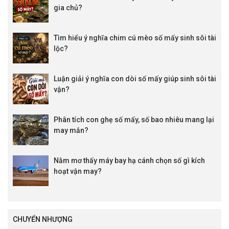
gia chủ?
Tìm hiểu ý nghĩa chim cú mèo số mấy sinh sôi tài
lộc?
Luận giải ý nghĩa con dòi số mấy giúp sinh sôi tài
vận?
Phân tích con ghẹ số mấy, số bao nhiêu mang lại
may mắn?
Nằm mơ thấy máy bay hạ cánh chọn số gì kích
hoạt vận may?
CHUYỂN NHƯỢNG