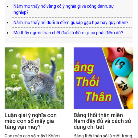
Nằm mơ thấy hổ vàng có ý nghĩa gì về công danh, sự
nghiệp?
Nằm mơ thấy hổ đuổi là điềm gì, sắp gặp họa hay quý nhân?
Mơ thấy người thân chết đuối là điềm gì, có phải điềm dữ?
Luận giải ý nghĩa con
Bảng thối thân miền
mèo con số mấy gia
Nam đầy đủ và cách sử
tăng vận may?
dụng chi tiết
Con mèo con số mấy? Khám
Bảng thối thân số là một trong