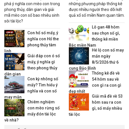
phá ý nghĩa con mèo con trong
những phương pháp thống kê
phong thủy, dân gian và giải
được nhiều người theo dõi kết
mã mèo con số bao nhiêu sinh
quả xổ số miền Nam quan tâm.
sôi tài lộc?
Lô gan 48 hôm
Con hổ số mấy, ý
sau chọn số gì,
nghĩa con Hổ the
thống kê miền
phong thủy tâm
Bắc miền Nam
Hé lộ con số may
linh
Giải đáp con ó số
mắn ngày
mấy, ý nghĩa gì
8/5/2026 thứ 6
theo phong thủy
cung Bảo Bình
Thống kê đề về
dân gian
Con kỳ nhông số
54 hôm sau về
mấy? Tìm hiểu ý
con gì ra con gì
nghĩa và con số
đẹp nhất
Giải mã đề về 53
may mắn
Chiêm nghiệm
hôm sau ra con
con mèo rừng số
gì, số mấy nhiều
mấy đón tài lộc
tài lộc
về nhà?