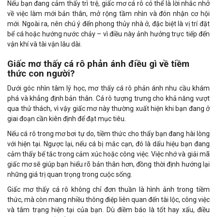
Nếu bạn đang cảm thấy trì trệ, giấc mơ cá rô có thể là lời nhắc nhở
về việc làm mới bản thân, mở rộng tầm nhìn và đón nhận cơ hội
mới. Ngoài ra, nên chú ý đến phong thủy nhà ở, đặc biệt là vị trí đặt
bể cá hoặc hướng nước chảy – vì điều này ảnh hưởng trực tiếp đến
vận khí và tài vận lâu dài.
Giấc mơ thấy cá rô phản ánh điều gì về tiềm
thức con người?
Dưới góc nhìn tâm lý học, mơ thấy cá rô phản ánh nhu cầu khám
phá và khẳng định bản thân. Cá rô tượng trưng cho khả năng vượt
qua thử thách, vì vậy giấc mơ này thường xuất hiện khi bạn đang ở
giai đoạn cần kiên định để đạt mục tiêu.
Nếu cá rô trong mơ bơi tự do, tiềm thức cho thấy bạn đang hài lòng
với hiện tại. Ngược lại, nếu cá bị mắc cạn, đó là dấu hiệu bạn đang
cảm thấy bế tắc trong cảm xúc hoặc công việc. Việc nhớ và giải mã
giấc mơ sẽ giúp bạn hiểu rõ bản thân hơn, đồng thời định hướng lại
những giá trị quan trọng trong cuộc sống.
Giấc mơ thấy cá rô không chỉ đơn thuần là hình ảnh trong tiềm
thức, mà còn mang nhiều thông điệp liên quan đến tài lộc, công việc
và tâm trạng hiện tại của bạn. Dù điềm báo là tốt hay xấu, điều