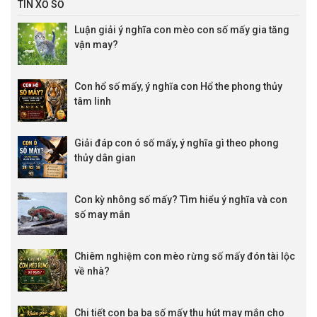
TIN XỔ SỐ
Luận giải ý nghĩa con mèo con số mấy gia tăng
vận may?
Con hổ số mấy, ý nghĩa con Hổ the phong thủy
tâm linh
Giải đáp con ó số mấy, ý nghĩa gì theo phong
thủy dân gian
Con kỳ nhông số mấy? Tìm hiểu ý nghĩa và con
số may mắn
Chiêm nghiệm con mèo rừng số mấy đón tài lộc
về nhà?
Chi tiết con ba ba số mấy thu hút may mắn cho