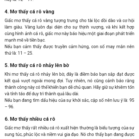
4. Mơ thấy cá rô vàng
Giấc mơ thấy cá rô vàng tượng trưng cho tài lộc dồi dào và cơ hội
làm giàu. Vàng luôn đại diện cho sự thịnh vượng, và khi kết hợp
cùng hình ảnh cá rô, giấc mơ này báo hiệu một giai đoạn phát triển
mạnh mẽ về tiền bạc.
Nếu bạn cảm thấy được truyền cảm hứng, con số may mắn nên
thử là: 11 – 25.
5. Mơ thấy cá rô nhảy lên bờ
Khi mơ thấy cá rô nhảy lên bờ, đây là điềm báo bạn sắp đạt được
kết quả vượt ngoài mong đợi. Tuy nhiên, nó cũng cảnh báo rằng
thành công này có thể khiến bạn dễ chủ quan. Hãy giữ sự khiêm tốn
và tỉnh táo để duy trì thành quả lâu dài.
Nếu bạn đang tìm dấu hiệu của sự khởi sắc, cặp số nên lưu ý là: 95
– 96.
6. Mơ thấy nhiều cá rô
Giấc mơ thấy rất nhiều cá rô xuất hiện thường là biểu tượng của sự
sung túc, phúc lộc và niềm vui gia đạo. Nó cho thấy bạn đang được