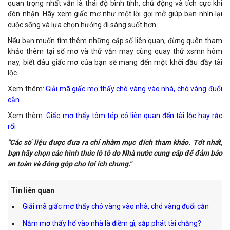
quan trọng nhất vẫn là thái độ bình tĩnh, chủ động và tích cực khi
đón nhận. Hãy xem giấc mơ như một lời gợi mở giúp bạn nhìn lại
cuộc sống và lựa chọn hướng đi sáng suốt hơn.
Nếu bạn muốn tìm thêm những cặp số liên quan, đừng quên tham
khảo thêm tại sổ mơ và thử vận may cùng quay thử xsmn hôm
nay, biết đâu giấc mơ của bạn sẽ mang đến một khởi đầu đầy tài
lộc.
Xem thêm:
Giải mã giấc mơ thấy chó vàng vào nhà, chó vàng đuổi
cắn
Xem thêm:
Giấc mơ thấy tôm tép có liên quan đến tài lộc hay rắc
rối
"Các số liệu được đưa ra chỉ nhằm mục đích tham khảo. Tốt nhất,
bạn hãy chọn các hình thức lô tô do Nhà nước cung cấp để đảm bảo
an toàn và đóng góp cho lợi ích chung."
Tin liên quan
Giải mã giấc mơ thấy chó vàng vào nhà, chó vàng đuổi cắn
Nằm mơ thấy hổ vào nhà là điềm gì, sắp phát tài chăng?