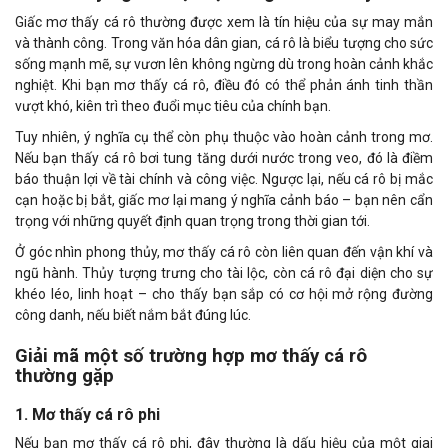
Giấc mơ thấy cá rô thường được xem là tín hiệu của sự may mắn
và thành công. Trong văn hóa dân gian, cá rô là biểu tượng cho sức
sống mạnh mẽ, sự vươn lên không ngừng dù trong hoàn cảnh khắc
nghiệt. Khi bạn mơ thấy cá rô, điều đó có thể phản ánh tinh thần
vượt khó, kiên trì theo đuổi mục tiêu của chính bạn.
Tuy nhiên, ý nghĩa cụ thể còn phụ thuộc vào hoàn cảnh trong mơ.
Nếu bạn thấy cá rô bơi tung tăng dưới nước trong veo, đó là điềm
báo thuận lợi về tài chính và công việc. Ngược lại, nếu cá rô bị mắc
cạn hoặc bị bắt, giấc mơ lại mang ý nghĩa cảnh báo – bạn nên cẩn
trọng với những quyết định quan trọng trong thời gian tới.
Ở góc nhìn phong thủy, mơ thấy cá rô còn liên quan đến vận khí và
ngũ hành. Thủy tượng trưng cho tài lộc, còn cá rô đại diện cho sự
khéo léo, linh hoạt – cho thấy bạn sắp có cơ hội mở rộng đường
công danh, nếu biết nắm bắt đúng lúc.
Giải mã một số trường hợp mơ thấy cá rô
thường gặp
1. Mơ thấy cá rô phi
Nếu bạn mơ thấy cá rô phi, đây thường là dấu hiệu của một giai