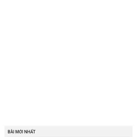
BÀI MỚI NHẤT