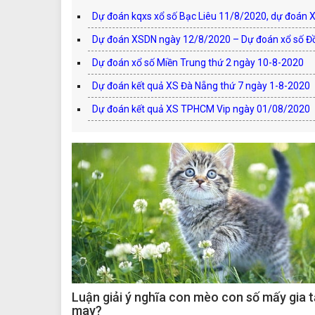
Dự đoán kqxs xổ số Bạc Liêu 11/8/2020, dự đoán
Dự đoán XSDN ngày 12/8/2020 – Dự đoán xổ số Đồ
Dự đoán xổ số Miền Trung thứ 2 ngày 10-8-2020
Dự đoán kết quả XS Đà Nẵng thứ 7 ngày 1-8-2020
Dự đoán kết quả XS TPHCM Vip ngày 01/08/2020
Luận giải ý nghĩa con mèo con số mấy gia 
may?