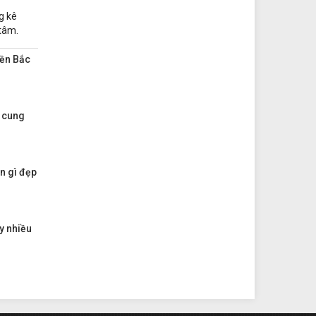
g kê
tâm.
iền Bắc
6 cung
n gì đẹp
y nhiều