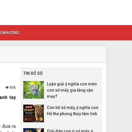
N NHƯỢNG
TIN XỔ SỐ
Luận giải ý nghĩa con mèo
836
con số mấy gia tăng vận
may?
anh tay
Con hổ số mấy, ý nghĩa con
Hổ the phong thủy tâm linh
ẽ đưa ra
Giải đáp con ó số mấy, ý