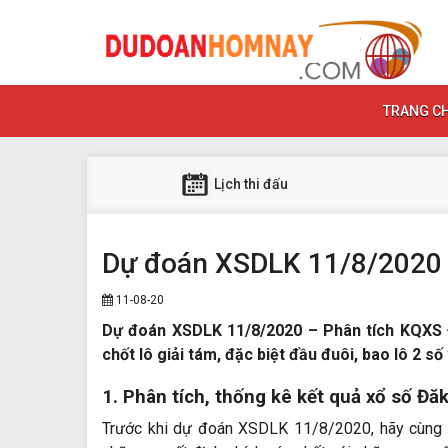
TRANG C
Lịch thi đấu
Dự đoán XSDLK 11/8/2020 
11-08-20
Dự đoán XSDLK 11/8/2020 – Phân tích KQXS Đ
chốt lô giải tám, đặc biệt đầu đuôi, bao lô 2 s
1. Phân tích, thống kê kết quả xổ số Đăk
Trước khi dự đoán XSDLK 11/8/2020, hãy cùng nh