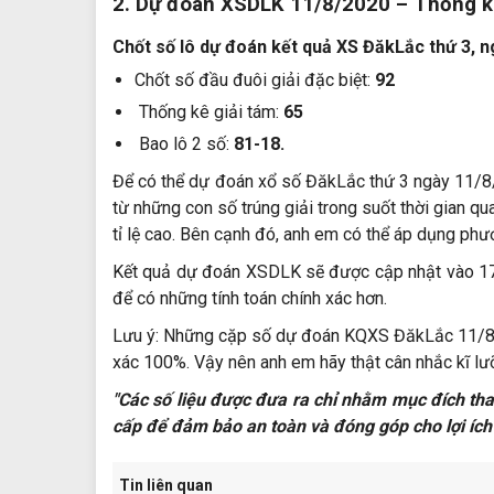
2. Dự đoán XSDLK 11/8/2020 – Thống k
Chốt số lô dự đoán kết quả XS ĐăkLắc thứ 3, 
Chốt số đầu đuôi giải đặc biệt:
92
Thống kê giải tám:
65
Bao lô 2 số:
81-18.
Để có thể dự đoán xổ số ĐăkLắc thứ 3 ngày 11/
từ những con số trúng giải trong suốt thời gian q
tỉ lệ cao. Bên cạnh đó, anh em có thể áp dụng ph
Kết quả dự đoán XSDLK sẽ được cập nhật vào 17
để có những tính toán chính xác hơn.
Lưu ý: Những cặp số dự đoán KQXS ĐăkLắc 11/8/2
xác 100%. Vậy nên anh em hãy thật cân nhắc kĩ lư
"Các số liệu được đưa ra chỉ nhằm mục đích tha
cấp để đảm bảo an toàn và đóng góp cho lợi ích
Tin liên quan