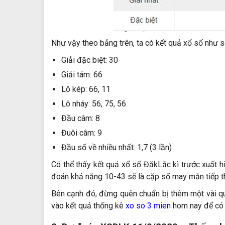
Như vậy theo bảng trên, ta có kết quả xổ số như s
Giải đặc biệt: 30
Giải tám: 66
Lô kép: 66, 11
Lô nháy: 56, 75, 56
Đầu câm: 8
Đuôi câm: 9
Đầu số về nhiều nhất: 1,7 (3 lần)
Có thể thấy kết quả xổ số ĐăkLắc kì trước xuất h
đoán khả năng 10-43 sẽ là cặp số may mắn tiếp 
Bên cạnh đó, đừng quên chuẩn bị thêm một vài quâ
vào kết quả thống kê
xo so 3 mien
hom nay để có t