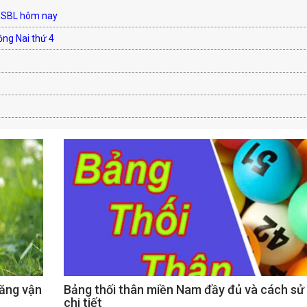
 XSBL hôm nay
ng Nai thứ 4
tăng vận
Bảng thối thân miền Nam đầy đủ và cách sử
chi tiết