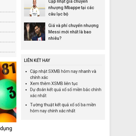
Cập nhật giá chuyển
nhượng Mbappe tại các
câu lạc bộ
Giá và phí chuyển nhượng
Messi mới nhất là bao
nhiêu?
LIÊN KẾT HAY
Cập nhật
SXMB hôm nay
nhanh và
chính xác
Xem thêm
XSMB
liên tục
Dự đoán kết quả xổ số miền bắc chính
xác nhất
Tường thuật kết quả
xổ số ba miền
hôm nay
chính xác nhất
 dụng