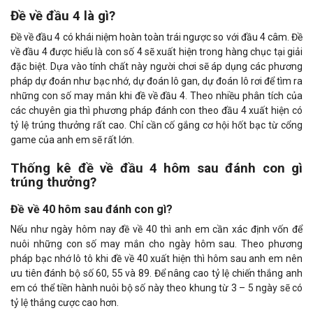
Đề về đầu 4 là gì?
Đề về đầu 4 có khái niệm hoàn toàn trái ngược so với đầu 4 câm. Đề
về đầu 4 được hiểu là con số 4 sẽ xuất hiện trong hàng chục tại giải
đặc biệt. Dựa vào tính chất này người chơi sẽ áp dụng các phương
pháp dự đoán như bạc nhớ, dự đoán lô gan, dự đoán lô rơi để tìm ra
những con số may mắn khi đề về đầu 4. Theo nhiều phân tích của
các chuyên gia thì phương pháp đánh con theo đầu 4 xuất hiện có
tỷ lệ trúng thưởng rất cao. Chỉ cần cố gắng cơ hội hốt bạc từ cổng
game của anh em sẽ rất lớn.
Thống kê đề về đầu 4 hôm sau đánh con gì
trúng thưởng?
Đề về 40 hôm sau đánh con gì?
Nếu như ngày hôm nay đề về 40 thì anh em cần xác định vốn để
nuôi những con số may mắn cho ngày hôm sau. Theo phương
pháp bạc nhớ lô tô khi đề về 40 xuất hiện thì hôm sau anh em nên
ưu tiên đánh bộ số 60, 55 và 89. Để nâng cao tỷ lệ chiến thắng anh
em có thể tiền hành nuôi bộ số này theo khung từ 3 – 5 ngày sẽ có
tỷ lệ thắng cược cao hơn.