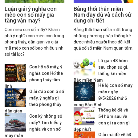
Luận giải ý nghĩa con
Bảng thối thân miền
mèo con số mấy gia
Nam đầy đủ và cách sử
tăng vận may?
dụng chi tiết
Con mèo con số mấy? Khám
Bảng thối thân số là một trong
phá ý nghĩa con mèo con trong
những phương pháp thống kê
phong thủy, dân gian và giải
được nhiều người theo dõi kết
mã mèo con số bao nhiêu sinh
quả xổ số miền Nam quan tâm.
sôi tài lộc?
Lô gan 48 hôm
Con hổ số mấy, ý
sau chọn số gì,
nghĩa con Hổ the
thống kê miền
phong thủy tâm
Bắc miền Nam
Hé lộ con số may
linh
Giải đáp con ó số
mắn ngày
mấy, ý nghĩa gì
8/5/2026 thứ 6
theo phong thủy
cung Bảo Bình
Thống kê đề về
dân gian
Con kỳ nhông số
54 hôm sau về
mấy? Tìm hiểu ý
con gì ra con gì
nghĩa và con số
đẹp nhất
Giải mã đề về 53
may mắn