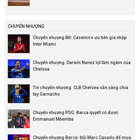
CHUYỂN NHƯỢNG
Chuyển nhượng BĐ: Casemiro ưu tiên gia nhập
Inter Miami
Chuyển nhượng: Darwin Nunez lọt tầm ngắm của
Chelsea
Tin chuyển nhượng: CLB Chelsea sẵn sàng chia
tay Garnacho
Chuyển nhượng PSG: Barca quyết có được
Emmanuel Mbemba
Chuyển nhượng Barca: Đổi Marc Casado để mua