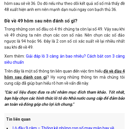
hôm sau sẽ về 36. Do đó nếu như theo dõi kết quả xổ số mà thấy đề
48 xuất hiện anh em nên mạnh dạn nuôi ngay con bạch thủ 36.
Đề về 49 hôm sau nên đánh số gì?
Trong những con số đầu có 4 thì chúng ta còn lại số 49. Vậy sau khi
về 49 chúng ta nên chọn các con số nào. Nên chọn các số đảo
ngược là 94 hoặc 96. Đây là 2 con số có xác suất về lại nhiều nhất
sau khi đề về 49.
Xem thêm:
Giải đáp lô 3 càng ăn bao nhiêu? Cách bắt con 3 càng
siêu chuẩn
Trên đây là một số thông tin liên quan đến việc tìm hiểu
đề về đầu 4
hôm sau đánh con gì
? Hy vọng những thông tin mà chúng tôi
cung cấp đã giúp bạn hiểu rõ hơn về vấn đề này.
"Các số liệu được đưa ra chỉ nhằm mục đích tham khảo. Tốt nhất,
bạn hãy chọn các hình thức lô tô do Nhà nước cung cấp để đảm bảo
an toàn và đóng góp cho lợi ích chung."
Tin liên quan
Lô đầu 9 câm – Thống kê những con số may mắn hay về