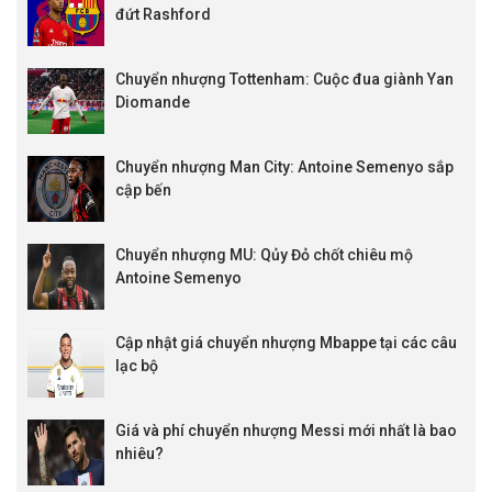
đứt Rashford
Chuyển nhượng Tottenham: Cuộc đua giành Yan
Diomande
Chuyển nhượng Man City: Antoine Semenyo sắp
cập bến
Chuyển nhượng MU: Qủy Đỏ chốt chiêu mộ
Antoine Semenyo
Cập nhật giá chuyển nhượng Mbappe tại các câu
lạc bộ
Giá và phí chuyển nhượng Messi mới nhất là bao
nhiêu?