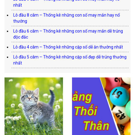
nhất
Lô đầu 8 câm – Thống kê những con số may mắn hay nổ
thưởng
Lô đầu 6 câm – Thống kê những con số may mắn dễ trúng
độc đắc
Lô đầu 4 câm – Thống kê những cặp số dễ ăn thưởng nhất
Lô đầu 5 câm – Thống kê những cặp số đẹp dễ trúng thưởng
nhất