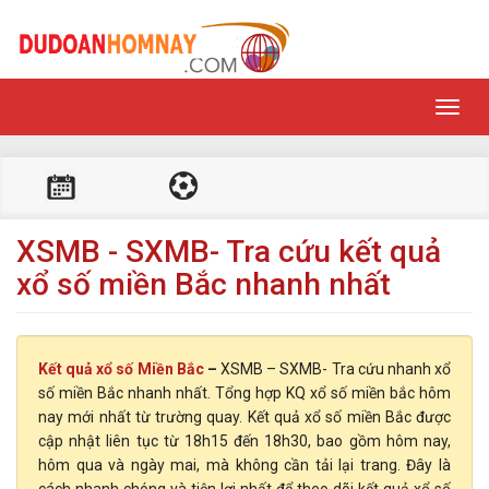
Toggl
navig
XSMB - SXMB- Tra cứu kết quả
xổ số miền Bắc nhanh nhất
Kết quả xổ số Miền Bắc
–
XSMB – SXMB- Tra cứu nhanh xổ
số miền Bắc nhanh nhất. Tổng hợp KQ xổ số miền bắc hôm
nay mới nhất từ trường quay. Kết quả xổ số miền Bắc được
cập nhật liên tục từ 18h15 đến 18h30, bao gồm hôm nay,
hôm qua và ngày mai, mà không cần tải lại trang. Đây là
cách nhanh chóng và tiện lợi nhất để theo dõi kết quả xổ số