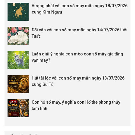
Vượng phát với con số may mắn ngày 18/07/2026
cung Kim Ngưu
Đổi vận với con số may mắn ngày 14/07/2026 tuổi
Tuất
Luận giải ý nghĩa con mèo con số mấy gia tăng
vận may?
Hút tài lộc với con số may mắn ngày 13/07/2026
cung Sư Tử
Con hổ số mấy, ý nghĩa con Hổ the phong thủy
tâm linh