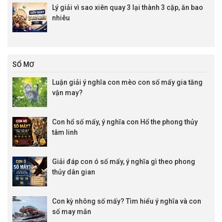
Lý giải vì sao xiên quay 3 lại thành 3 cặp, ăn bao
nhiêu
SỔ MƠ
Luận giải ý nghĩa con mèo con số mấy gia tăng
vận may?
Con hổ số mấy, ý nghĩa con Hổ the phong thủy
tâm linh
Giải đáp con ó số mấy, ý nghĩa gì theo phong
thủy dân gian
Con kỳ nhông số mấy? Tìm hiểu ý nghĩa và con
số may mắn