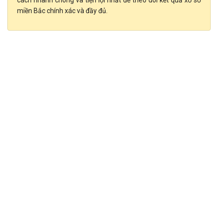
miền Bắc chính xác và đầy đủ.