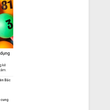
 dụng
g kê
tâm.
iền Bắc
6 cung