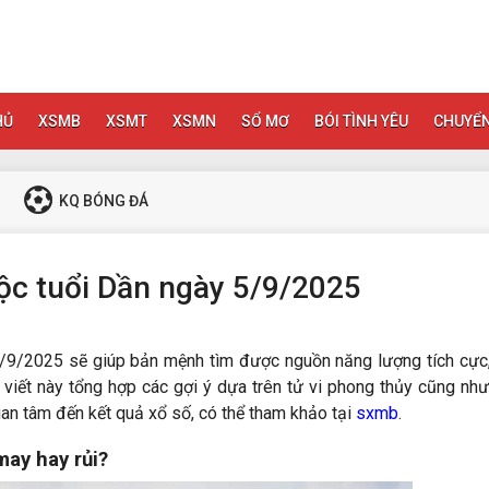
HỦ
XSMB
XSMT
XSMN
SỔ MƠ
BÓI TÌNH YÊU
CHUYỂ
KQ BÓNG ĐÁ
 lộc tuổi Dần ngày 5/9/2025
5/9/2025 sẽ giúp bản mệnh tìm được nguồn năng lượng tích cực,
 viết này tổng hợp các gợi ý dựa trên tử vi phong thủy cũng nh
quan tâm đến kết quả xổ số, có thể tham khảo tại
sxmb
.
may hay rủi?