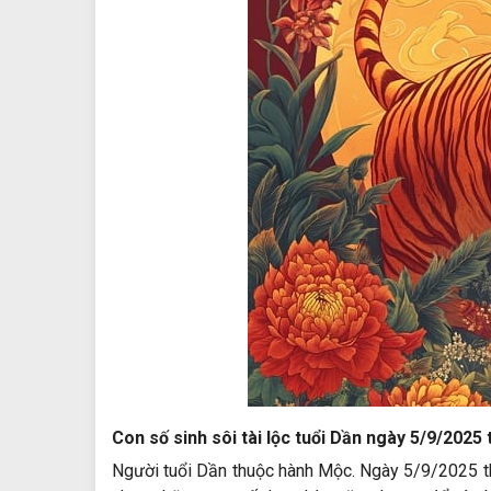
Con số sinh sôi tài lộc tuổi Dần ngày 5/9/2025
Người tuổi Dần thuộc hành Mộc. Ngày 5/9/2025 t