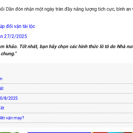
uổi Dần đón nhận một ngày tràn đầy năng lượng tích cực, bình an 
p đổi vận tài lộc
Dần 27/2/2025
m khảo. Tốt nhất, bạn hãy chọn các hình thức lô tô do Nhà n
 chung."
ắn
ất
30/8/2025
Yết
 đến vận may?