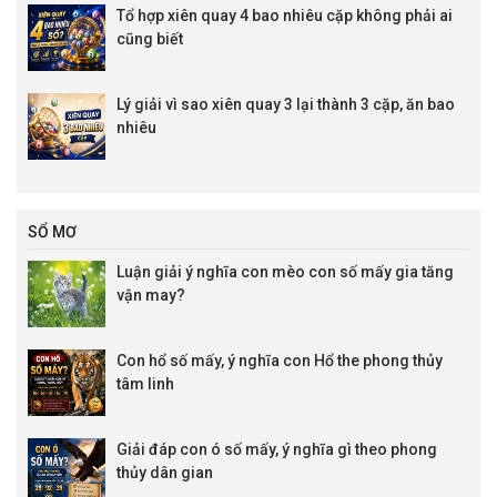
Tổ hợp xiên quay 4 bao nhiêu cặp không phải ai
cũng biết
Lý giải vì sao xiên quay 3 lại thành 3 cặp, ăn bao
nhiêu
SỔ MƠ
Luận giải ý nghĩa con mèo con số mấy gia tăng
vận may?
Con hổ số mấy, ý nghĩa con Hổ the phong thủy
tâm linh
Giải đáp con ó số mấy, ý nghĩa gì theo phong
thủy dân gian