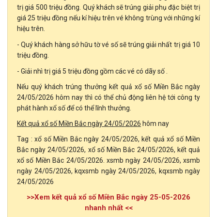
trị giá 500 triệu đồng. Quý khách sẽ trúng giải phụ đặc biệt trị
giá 25 triệu đồng nếu kí hiệu trên vé không trùng với những kí
hiệu trên.
- Quý khách hàng sở hữu tờ vé số
sẽ trúng giải nhất trị giá 10
triệu đồng.
- Giải nhì trị giá 5 triệu đồng gồm các vé có dãy số
.
Nếu quý khách trúng thưởng kết quả xổ số Miền Bắc ngày
24/05/2026 hôm nay thì có thể chủ động liên hệ tới công ty
phát hành xổ số để có thể lĩnh thưởng.
Kết quả xổ số Miền Bắc ngày 24/05/2026
hôm nay
Tag : xổ số Miền Bắc ngày 24/05/2026, kết quả xổ số Miền
Bắc ngày 24/05/2026, xổ số Miền Bắc 24/05/2026, kết quả
xổ số Miền Bắc 24/05/2026. xsmb ngày 24/05/2026, xsmb
ngày 24/05/2026, kqxsmb ngày 24/05/2026, kqxsmb ngày
24/05/2026
>>Xem kết quả xổ số Miền Bắc ngày 25-05-2026
nhanh nhất <<