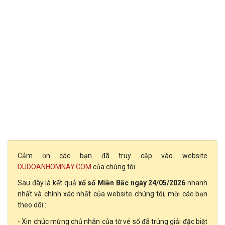
Cảm ơn các bạn đã truy cập vào website
DUDOANHOMNAY.COM
của chúng tôi
Sau đây là kết quả
xổ số Miền Bắc ngày 24/05/2026
nhanh
nhất và chính xác nhất của website chúng tôi, mời các bạn
theo dõi :
- Xin chúc mừng chủ nhân của tờ vé số
đã trúng giải đặc biệt