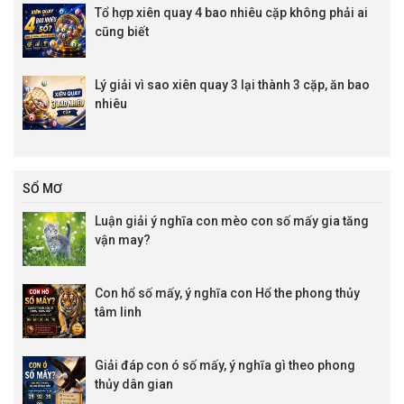
Tổ hợp xiên quay 4 bao nhiêu cặp không phải ai
cũng biết
Lý giải vì sao xiên quay 3 lại thành 3 cặp, ăn bao
nhiêu
SỔ MƠ
Luận giải ý nghĩa con mèo con số mấy gia tăng
vận may?
Con hổ số mấy, ý nghĩa con Hổ the phong thủy
tâm linh
Giải đáp con ó số mấy, ý nghĩa gì theo phong
thủy dân gian