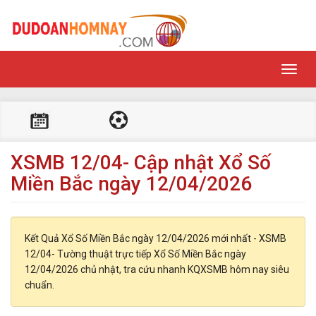
Toggl
navig
XSMB 12/04- Cập nhật Xổ Số
Miền Bắc ngày 12/04/2026
Kết Quả Xổ Số Miền Bắc ngày 12/04/2026 mới nhất - XSMB
12/04- Tường thuật trực tiếp Xổ Số Miền Bắc ngày
12/04/2026 chủ nhật, tra cứu nhanh KQXSMB hôm nay siêu
chuẩn.