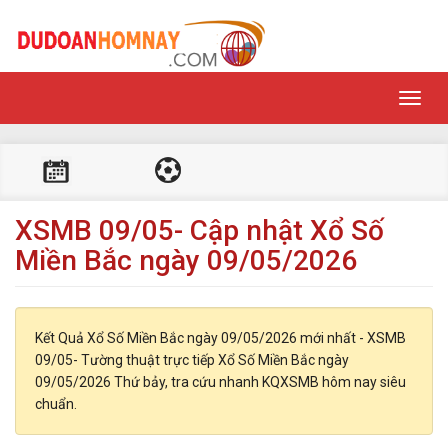
Toggl
navig
XSMB 09/05- Cập nhật Xổ Số
Miền Bắc ngày 09/05/2026
Kết Quả Xổ Số Miền Bắc ngày 09/05/2026 mới nhất - XSMB
09/05- Tường thuật trực tiếp Xổ Số Miền Bắc ngày
09/05/2026 Thứ bảy, tra cứu nhanh KQXSMB hôm nay siêu
chuẩn.