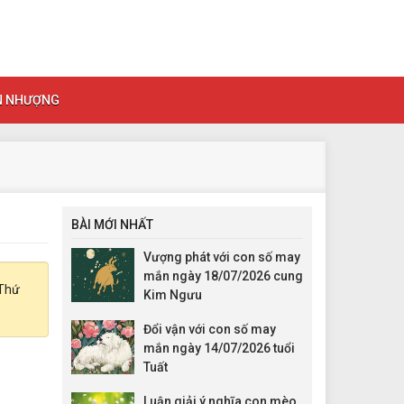
N NHƯỢNG
BÀI MỚI NHẤT
Vượng phát với con số may
mắn ngày 18/07/2026 cung
 Thứ
Kim Ngưu
Đổi vận với con số may
mắn ngày 14/07/2026 tuổi
Tuất
Luận giải ý nghĩa con mèo